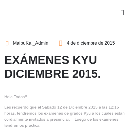
MaipuKai_Admin
4 de diciembre de 2015
EXÁMENES KYU
DICIEMBRE 2015.
Hola Todos!!
Les recuerdo que el Sábado 12 de Diciembre 2015 a las 12:15
horas, tendremos los exámenes de grados Kyu a los cuales están
cordialmente invitados a presenciar. Luego de los exámenes
tendremos practica.