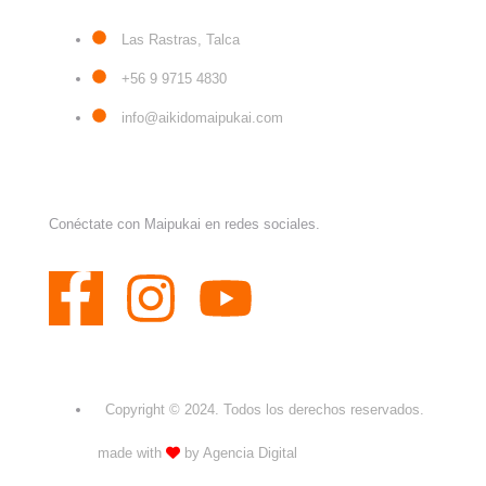
Las Rastras, Talca
+56 9 9715 4830
info@aikidomaipukai.com
REDES SOCIALES
Conéctate con Maipukai en redes sociales.
Copyright © 2024. Todos los derechos reservados.
made with
by Agencia Digital
MediaDev.CL