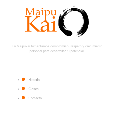
En Maipukai fomentamos compromiso, respeto y crecimiento
personal para desarrollar tu potencial.
ENLACES RÁPIDOS
Historia
Clases
Contacto
CONTÁCTANOS