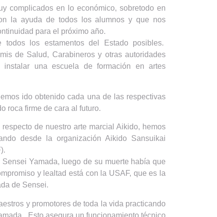
muy complicados en lo económico, sobretodo en
con la ayuda de todos los alumnos y que nos
ntinuidad para el próximo año.
e todos los estamentos del Estado posibles.
emis de Salud, Carabineros y otras autoridades
 instalar una escuela de formación en artes
hemos ido obtenido cada una de las respectivas
roca firme de cara al futuro.
 respecto de nuestro arte marcial Aikido, hemos
ndo desde la organización Aikido Sansuikai
).
 Sensei Yamada, luego de su muerte había que
ompromiso y lealtad está con la USAF, que es la
ada de Sensei.
stros y promotores de toda la vida practicando
Yamada. Esto asegura un funcionamiento técnico