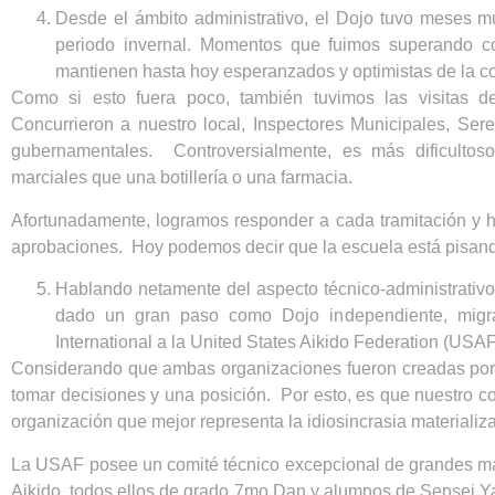
Desde el ámbito administrativo, el Dojo tuvo meses 
periodo invernal. Momentos que fuimos superando 
mantienen hasta hoy esperanzados y optimistas de la co
Como si esto fuera poco, también tuvimos las visitas d
Concurrieron a nuestro local, Inspectores Municipales, Ser
gubernamentales. Controversialmente, es más dificultoso
marciales que una botillería o una farmacia.
Afortunadamente, logramos responder a cada tramitación y 
aprobaciones. Hoy podemos decir que la escuela está pisando 
Hablando netamente del aspecto técnico-administrativo
dado un gran paso como Dojo independiente, migra
International a la United States Aikido Federation (USAF
Considerando que ambas organizaciones fueron creadas por
tomar decisiones y una posición. Por esto, es que nuestro c
organización que mejor representa la idiosincrasia materializ
La USAF posee un comité técnico excepcional de grandes mae
Aikido, todos ellos de grado 7mo Dan y alumnos de Sensei 